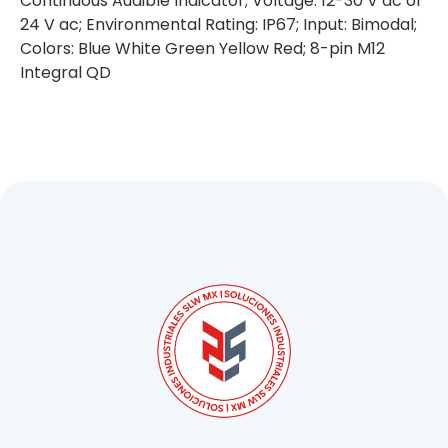
Continuous Audible Indicator; Voltage: 12-30 V dc or
24 V ac; Environmental Rating: IP67; Input: Bimodal;
Colors: Blue White Green Yellow Red; 8-pin M12
Integral QD