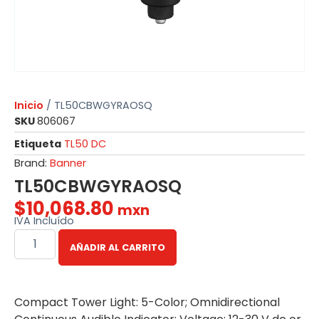
Inicio
/ TL50CBWGYRAOSQ
SKU
806067
Etiqueta
TL50 DC
Brand:
Banner
TL50CBWGYRAOSQ
$
10,068.80
mxn
IVA Incluído
AÑADIR AL CARRITO
Compact Tower Light: 5-Color; Omnidirectional