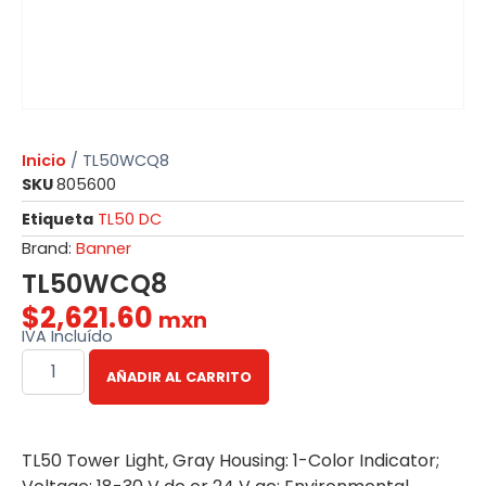
Inicio
/ TL50WCQ8
SKU
805600
Etiqueta
TL50 DC
Brand:
Banner
TL50WCQ8
$
2,621.60
mxn
IVA Incluído
AÑADIR AL CARRITO
TL50 Tower Light, Gray Housing: 1-Color Indicator;