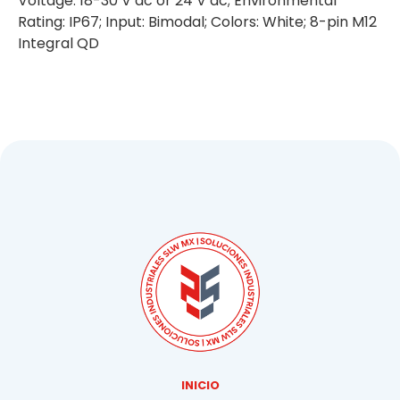
Voltage: 18-30 V dc or 24 V ac; Environmental
Rating: IP67; Input: Bimodal; Colors: White; 8-pin M12
Integral QD
INICIO