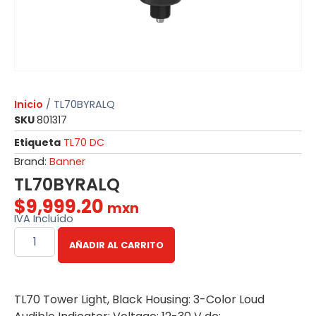
Inicio
/ TL70BYRALQ
SKU
801317
Etiqueta
TL70 DC
Brand:
Banner
TL70BYRALQ
$
9,999.20
mxn
IVA Incluído
AÑADIR AL CARRITO
TL70 Tower Light, Black Housing: 3-Color Loud