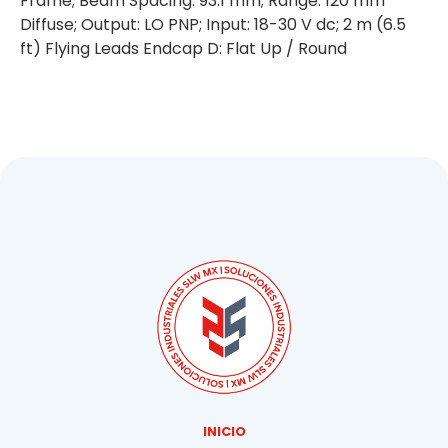
Frame; Beam Spacing: 93.1 mm; Range: 120 mm
Diffuse; Output: LO PNP; Input: 18-30 V dc; 2 m (6.5
ft) Flying Leads Endcap D: Flat Up / Round
INICIO