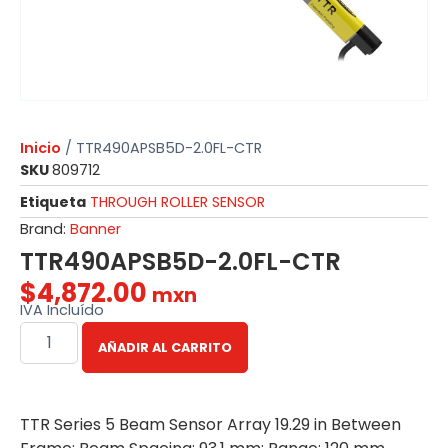
Inicio
/ TTR490APSB5D-2.0FL-CTR
SKU
809712
Etiqueta
THROUGH ROLLER SENSOR
Brand:
Banner
TTR490APSB5D-2.0FL-CTR
$
4,872.00
mxn
IVA Incluído
AÑADIR AL CARRITO
TTR Series 5 Beam Sensor Array 19.29 in Between