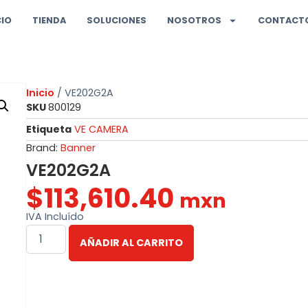
CIO
TIENDA
SOLUCIONES
NOSOTROS
CONTACT
Inicio
/ VE202G2A
SKU
800129
Etiqueta
VE CAMERA
Brand:
Banner
VE202G2A
$
113,610.40
mxn
IVA Incluído
AÑADIR AL CARRITO