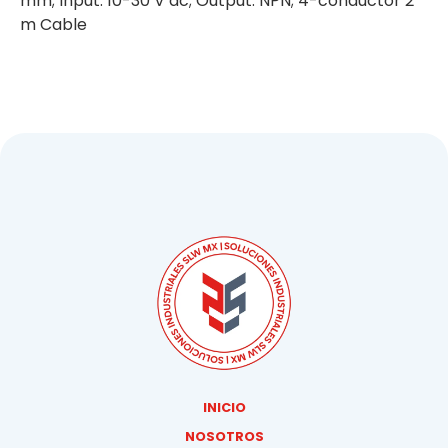
mm; Input: 10-30 V dc; Output: NPN; 4-conductor 2
m Cable
INICIO
NOSOTROS