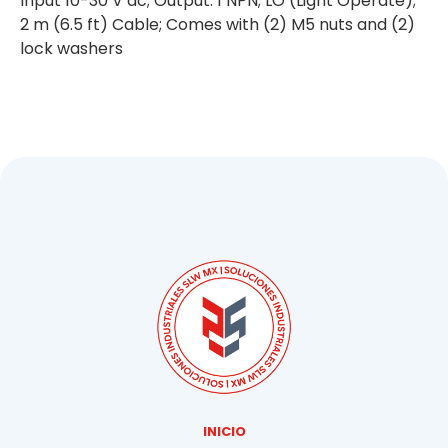
Input 10-30 V dc; Output: 1 NPN; LO (Light Operate);
2 m (6.5 ft) Cable; Comes with (2) M5 nuts and (2)
lock washers
INICIO