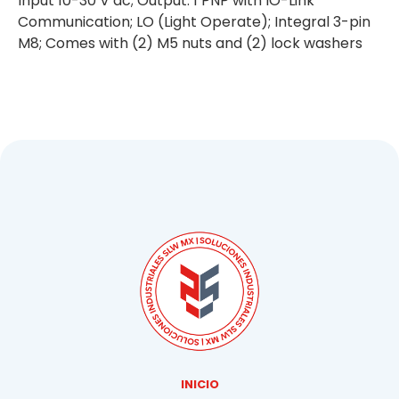
Input 10-30 V dc; Output: 1 PNP with IO-Link
Communication; LO (Light Operate); Integral 3-pin
M8; Comes with (2) M5 nuts and (2) lock washers
INICIO