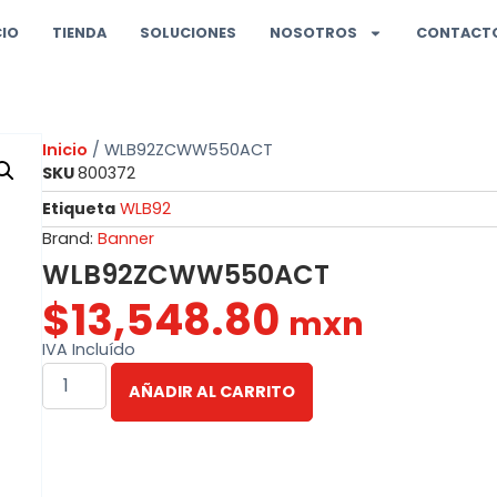
CIO
TIENDA
SOLUCIONES
NOSOTROS
CONTACT
Inicio
/ WLB92ZCWW550ACT
SKU
800372
Etiqueta
WLB92
Brand:
Banner
WLB92ZCWW550ACT
$
13,548.80
mxn
IVA Incluído
AÑADIR AL CARRITO