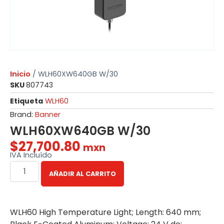
Inicio
/ WLH60XW640GB W/30
SKU
807743
Etiqueta
WLH60
Brand:
Banner
WLH60XW640GB W/30
$
27,700.80
mxn
IVA Incluído
AÑADIR AL CARRITO
WLH60 High Temperature Light; Length: 640 mm;