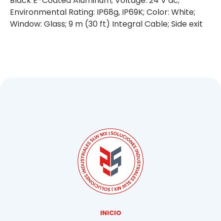
Black E-Coated Aluminum; Voltage: 24 V dc;
Environmental Rating: IP68g, IP69K; Color: White;
Window: Glass; 9 m (30 ft) Integral Cable; Side exit
INICIO