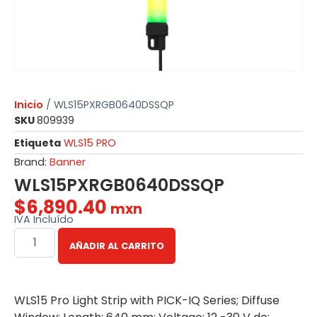
Inicio
/ WLS15PXRGB0640DSSQP
SKU
809939
Etiqueta
WLS15 PRO
Brand:
Banner
WLS15PXRGB0640DSSQP
$
6,890.40
mxn
IVA Incluído
AÑADIR AL CARRITO
WLS15 Pro Light Strip with PICK-IQ Series; Diffuse