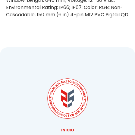
Window; Length: 640 mm; Voltage: 12 -30 V dc;
Environmental Rating: IP66; IP67; Color: RGB; Non-
Cascadable; 150 mm (6 in) 4-pin M12 PVC Pigtail QD
INICIO