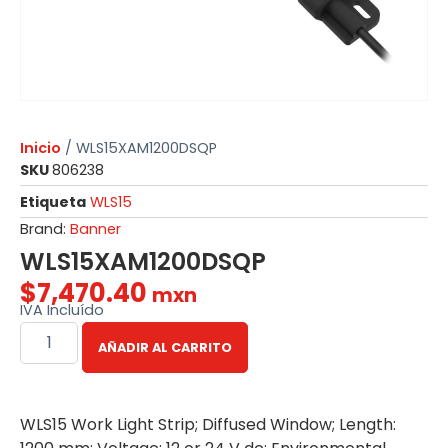
Inicio
/ WLS15XAM1200DSQP
SKU
806238
Etiqueta
WLS15
Brand:
Banner
WLS15XAM1200DSQP
$
7,470.40
mxn
IVA Incluído
AÑADIR AL CARRITO
WLS15 Work Light Strip; Diffused Window; Length: