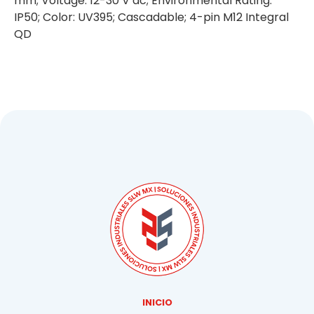
mm; Voltage: 12-30 V dc; Environmental Rating:
IP50; Color: UV395; Cascadable; 4-pin M12 Integral
QD
INICIO