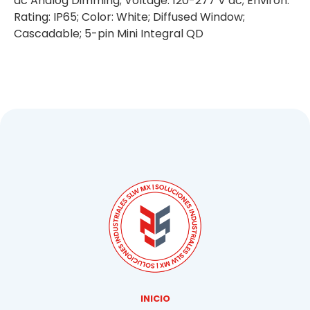
dc Analog Dimming; Voltage: 120-277 V ac; Environ.
Rating: IP65; Color: White; Diffused Window;
Cascadable; 5-pin Mini Integral QD
INICIO